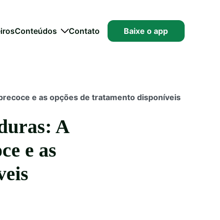
iros
Conteúdos
Contato
Baixe o app
precoce e as opções de tratamento disponíveis
duras: A
ce e as
veis