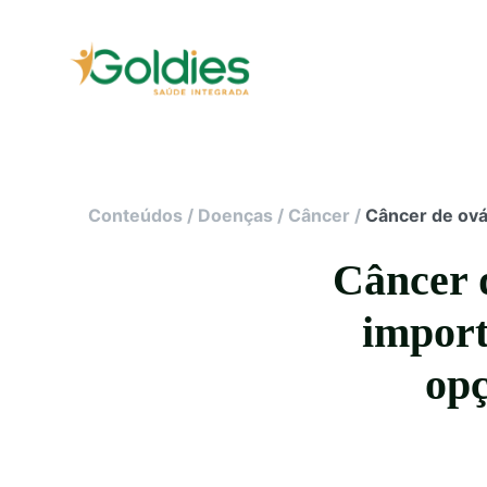
Conteúdos
/
Doenças
/
Câncer
/
Câncer de ová
Câncer 
import
opç