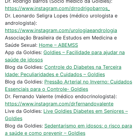
Dr. Rodrigo Barros (Sócio médico da Goldies):
https://www.instagram.com/drrodrigobarros_
Dr. Leonardo Seligra Lopes (médico urologista e
andrologista):
https://www.instagram.com/urologiaeandrologia
Associação Brasileira de Estudos em Medicina e
Saúde Sexual:
Home – ABEMSS
App da Goldies:
Goldies – Facilidade para ajudar na
saúde de idosos
Blog da Goldies:
Controle do Diabetes na Terceira
Idade: Peculiaridades e Cuidados – Goldies
Blog da Goldies:
Pressão Arterial no Inverno: Cuidados
Essenciais para o Controle- Goldies
Dr. Fernando Valente (médico endocrinologista):
https://www.instagram.com/drfernandovalente
Live da Goldies:
Live Goldies Diabetes em Seniores –
Goldies
Blog da Goldies:
Sedentarismo em idosos: o risco para
a saúde e como prevenir – Goldies